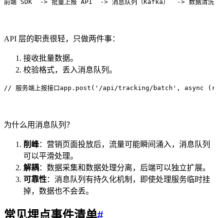
前端 SDK
  -> 批量上报 API
  -> 消息队列（Kafka）
  -> 数据清洗
API 层的职责很轻，只做两件事：
接收批量数据。
校验格式，丢入消息队列。
// 服务端上报接口
app
.
post
(
'
/api/tracking/batch
'
,
 async
 (
r
为什么用消息队列？
削峰
：营销页面投放后，流量可能瞬间涌入，消息队列
可以平滑处理。
解耦
：数据采集和数据处理分离，后端可以独立扩展。
可靠性
：消息队列有持久化机制，即使处理服务临时挂
掉，数据也不会丢。
常见埋点事件清单
#