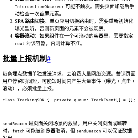
可能不触发。需要页面加载后手
IntersectionObserver
动检查一次首屏元素。
SPA 路由切换
：单页应用切换路由时，需要重新初始化
曝光监听，否则新页面的元素不会被观察。
容器滚动
：如果组件在一个可滚动的容器里，需要指定
为该容器，否则计算不准。
root
批量上报机制
#
每条埋点数据单独发送请求，会浪费大量网络资源。营销页面
用户停留时间短，可能短时间内产生大量事件（曝光 + 点击 +
滚动），必须批量上报。
class
 TrackingSDK
 {
  private
 queue
:
 TrackEvent
[] 
=
 [];
 
是页面关闭场景的救星。用户关闭页面或跳转
sendBeacon
时，
可能被浏览器取消，但
可以保证数据
fetch
sendBeacon