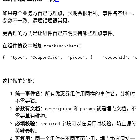
如果每个业务方自己写埋点，长期会很混乱。事件名不统一、
参数不一致、漏埋错埋很常见。
更合理的方式是让组件自己声明支持哪些埋点事件。
在组件协议中增加
：
trackingSchema
{
  "
type
"
:
 "
CouponCard
"
,
  "
props
"
:
 {
    "
couponId
"
:
 "
st
这样做的好处：
统一事件名
：所有优惠券组件用同样的事件名，分析时
不需要猜。
参数有文档
：
和
就是埋点文档，不
description
params
需要单独维护。
必填校验
：
字段可以在运行时校验，防止漏传
required
关键参数。
可复用
：同一个组件在不同页面使用，埋点协议保持一