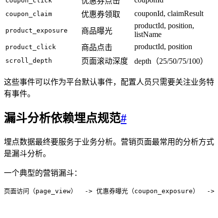
coupon_click
优惠券点击
couponId, claimResult
coupon_claim
优惠券领取
productId, position,
product_exposure
商品曝光
listName
productId, position
product_click
商品点击
scroll_depth
页面滚动深度
depth（25/50/75/100）
这些事件可以作为平台默认事件，配置人员只需要关注业务特
有事件。
漏斗分析依赖埋点规范
#
埋点数据最终要服务于业务分析。营销页面最常用的分析方式
是漏斗分析。
一个典型的营销漏斗：
页面访问（page_view）
  -> 优惠券曝光（coupon_exposure）
  ->