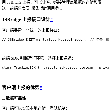
用 JSBridge 上报，可以让客户端接管埋点数据的存储和发
送，前端只负责“采集”和“调用桥”。
JSBridge 上报接口设计
#
客户端暴露一个统一的上报接口：
// JSBridge 接口定义
interface
 NativeBridge
 {
  // 单条上报
 
前端 SDK 判断运行环境，选择上报通道：
class
 TrackingSDK
 {
  private
 isNative
:
 boolean
;
  privat
客户端上报的优势
#
1. 数据可靠性
客户端可以实现本地存储 + 重试机制：