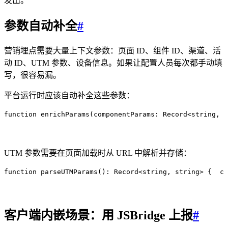
发出。
参数自动补全
#
营销埋点需要大量上下文参数：页面 ID、组件 ID、渠道、活
动 ID、UTM 参数、设备信息。如果让配置人员每次都手动填
写，很容易漏。
平台运行时应该自动补全这些参数：
function
 enrichParams
(
componentParams
:
 Record
<
string
,
 a
UTM 参数需要在页面加载时从 URL 中解析并存储：
function
 parseUTMParams
()
:
 Record
<
string
,
 string
>
 {
  co
客户端内嵌场景：用 JSBridge 上报
#