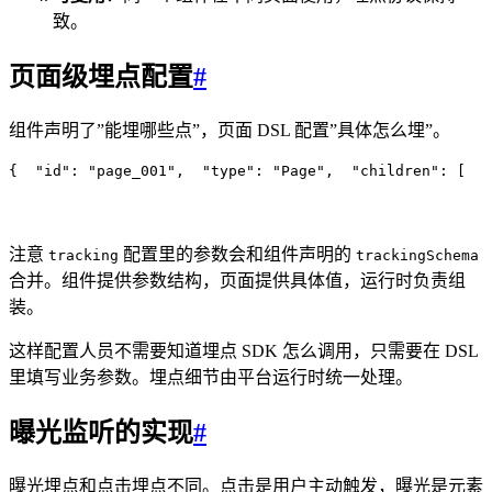
致。
页面级埋点配置
#
组件声明了”能埋哪些点”，页面 DSL 配置”具体怎么埋”。
{
  "
id
"
:
 "
page_001
"
,
  "
type
"
:
 "
Page
"
,
  "
children
"
:
 [
   
注意
配置里的参数会和组件声明的
tracking
trackingSchema
合并。组件提供参数结构，页面提供具体值，运行时负责组
装。
这样配置人员不需要知道埋点 SDK 怎么调用，只需要在 DSL
里填写业务参数。埋点细节由平台运行时统一处理。
曝光监听的实现
#
曝光埋点和点击埋点不同。点击是用户主动触发，曝光是元素