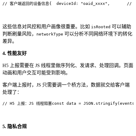
// 客户端返回的设备信息
{
  deviceId
:
 "
oaid_xxxx
"
,
       /
这些信息对风控和用户画像很重要。比如
可以辅助
isRooted
判断刷量风险，
可以分析不同网络环境下的转化
networkType
差异。
4. 性能友好
H5 上报需要在 JS 线程里做序列化、发请求、处理回调。页面
动画和用户交互可能受到影响。
客户端上报时，JS 只需要调一个桥方法，数据就交给客户端
处理了：
// H5 上报：JS 线程阻塞
const
 data
 =
 JSON
.
stringify
(
events
5. 隐私合规