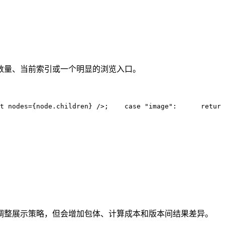
数量、当前索引或一个明显的浏览入口。
t
 nodes
=
{
node
.
children
}
 />;
    case
 "
image
"
:
      return
调整展示策略，但会增加包体、计算成本和版本间结果差异。