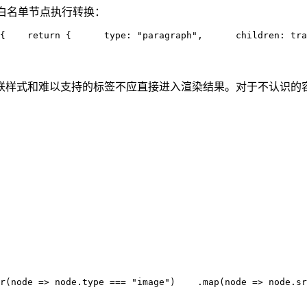
对白名单节点执行转换：
{
    return
 {
      type
:
 "
paragraph
"
,
      children
:
 tra
联样式和难以支持的标签不应直接进入渲染结果。对于不认识的
r
(
node
 =>
 node
.
type
 ===
 "
image
"
)
    .
map
(
node
 =>
 node
.
sr