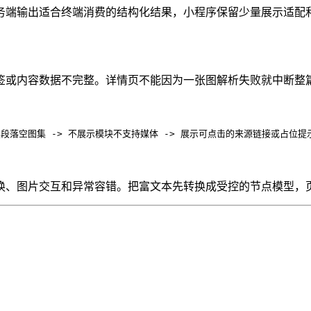
务端输出适合终端消费的结构化结果，小程序保留少量展示适配
签或内容数据不完整。详情页不能因为一张图解析失败就中断整
续段落
空图集 -> 不展示模块
不支持媒体 -> 展示可点击的来源链接或占位提
、图片交互和异常容错。把富文本先转换成受控的节点模型，页面