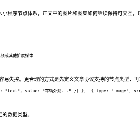
入小程序节点体系，正文中的图片和图集如何继续保持可交互，
视频或其他扩展媒体
会很容易失控。更合理的方式是先定义文章协议支持的节点类型，
:
 "
text
"
,
 value
:
 "
车辆外观...
"
 }]
 }
,
  {
 type
:
 "
image
"
,
 sr
定的数据类型。