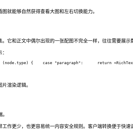
插图就能够自然获得查看大图和左右切换能力。
集。它和正文中偶尔出现的一张配图不完全一样，往往需要展示
示：
 (
node
.
type
)
 {
    case
 "
paragraph
"
:
      return
 <
RichTex
图片渲染逻辑。
端。
屏工作更少，也更容易统一内容安全规则。客户端转换便于快速