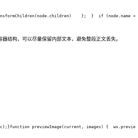
nsformChildren
(
node
.
children
)
    };
  }
  if
 (
node
.
name
 ==
容器结构，可以尽量保留内部文本，避免整段正文丢失。
c
);
}
function
 previewImage
(
current
,
 images
)
 {
  wx
.
preview