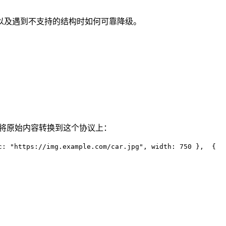
以及遇到不支持的结构时如何可靠降级。
再将原始内容转换到这个协议上：
c
:
 "
https://img.example.com/car.jpg
"
,
 width
:
 750
 }
,
  {
  