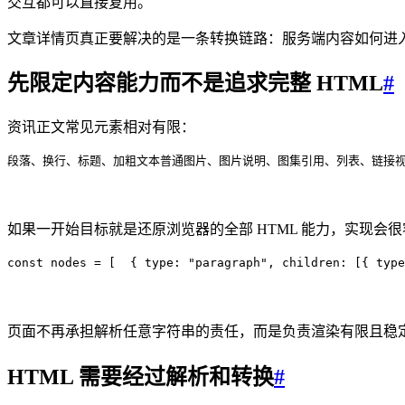
交互都可以直接复用。
文章详情页真正要解决的是一条转换链路：服务端内容如何进
先限定内容能力而不是追求完整 HTML
#
资讯正文常见元素相对有限：
段落、换行、标题、加粗文本
普通图片、图片说明、图集
引用、列表、链接
如果一开始目标就是还原浏览器的全部 HTML 能力，实现
const
 nodes
 =
 [
  {
 type
:
 "
paragraph
"
,
 children
:
 [{
 type
页面不再承担解析任意字符串的责任，而是负责渲染有限且稳
HTML 需要经过解析和转换
#