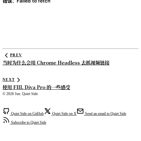
PREV
当时为什么会用 Chrome Headless 去抓视频链接
NEXT
使用 FIIL Diva Pro 的一些感受
© 2026 Jun. Quiet Side.
Quiet Side on GitHub
Quiet Side on X
Send an email to Quiet Side
Subscribe to Quiet Side