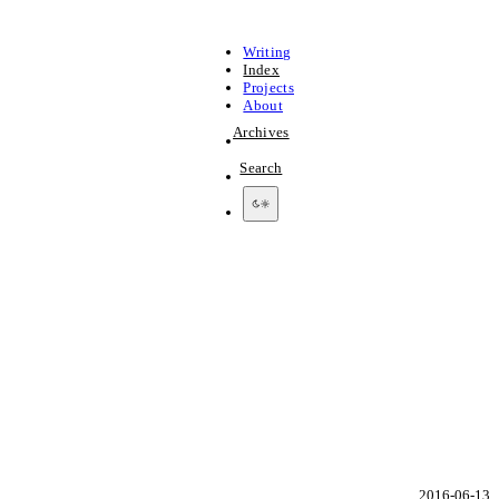
Writing
Index
Projects
About
Archives
Search
2016-06-13