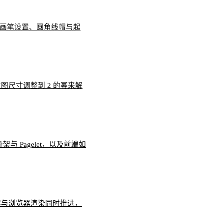
，包含画笔设置、圆角线帽与起
将位图尺寸调整到 2 的幂来解
架与 Pagelet，以及前端如
成内容与浏览器渲染同时推进，