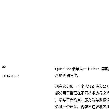
02
关于本站
Quiet Side 最早是一个 He
新的长期写作。
THIS SITE
现在它更像一个个人知识库和公
部分用于整理在不同技术边界之
户端与平台约束、服务端与数据
验证一个想法。内容不追求覆盖