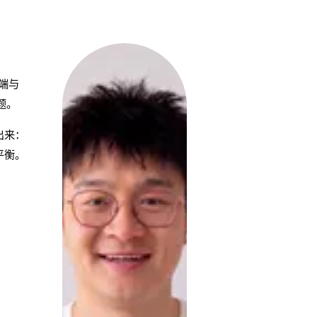
端与
题。
出来：
平衡。