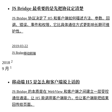
JS Bridge 最重要的是先把协议定清楚
JS Bridge 协议决定了 H5 和客户端如何描述方法、参数、回
调、错误、事件和权限，它比具体通信方式更影响长期可维
护性。
2019-03-22
JS Bridge
移动前端
2
2018
1
9 月
移动端 H5 是怎么和客户端说上话的
JS Bridge 的本质是在 WebView 和客户端之间建立一层受控
通信通道，让 H5 能调用客户端能力，也让客户端能把结果
回传给页面。