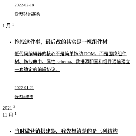
2022-02-18
低代码
前端架构
1
1 月
拖拽这件事，最后改的其实是一棵组件树
低代码编辑器的核心不是简单拖动 DOM，而是围绕组件
树、拖拽命中、属性 schema、数据源配置和组件通信建立
一套稳定的编辑协议。
2022-01-21
低代码
拖拽
3
2021
1
11 月
当时做营销搭建器，我先想清楚的是三列结构