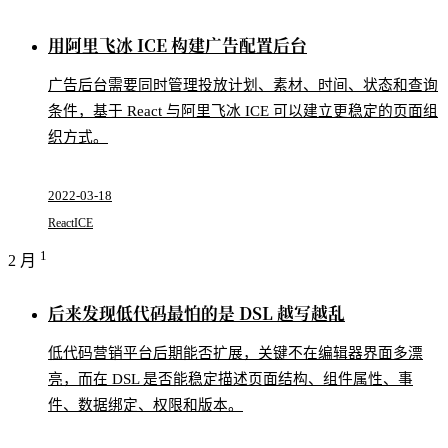
用阿里飞冰 ICE 构建广告配置后台
广告后台需要同时管理投放计划、素材、时间、状态和查询
条件，基于 React 与阿里飞冰 ICE 可以建立更稳定的页面组
织方式。
2022-03-18
React
ICE
1
2 月
后来发现低代码最怕的是 DSL 越写越乱
低代码营销平台后期能否扩展，关键不在编辑器界面多漂
亮，而在 DSL 是否能稳定描述页面结构、组件属性、事
件、数据绑定、权限和版本。