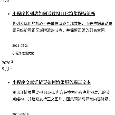
小程序长列表如何通过窗口化渲染保持流畅
长列表优化的核心不是重复渲染全部数据，而是依据滚动位
置只维护可视区域附近的节点，并保留正确的列表空间。
2021-05-21
小程序
性能优化
2
2020
1
9 月
小程序文章详情页如何渲染服务端富文本
资讯详情页需要把 HTML 内容转换为小程序能够展示的节
点结构，并继续支持正文图片、图集预览与异常内容降级。
2020-09-18