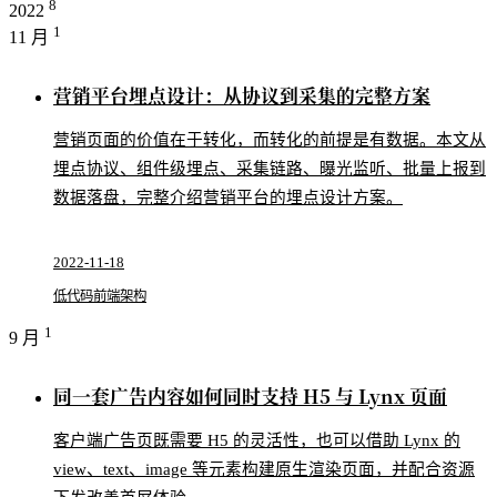
8
2022
1
11 月
营销平台埋点设计：从协议到采集的完整方案
营销页面的价值在于转化，而转化的前提是有数据。本文从
埋点协议、组件级埋点、采集链路、曝光监听、批量上报到
数据落盘，完整介绍营销平台的埋点设计方案。
2022-11-18
低代码
前端架构
1
9 月
同一套广告内容如何同时支持 H5 与 Lynx 页面
客户端广告页既需要 H5 的灵活性，也可以借助 Lynx 的
view、text、image 等元素构建原生渲染页面，并配合资源