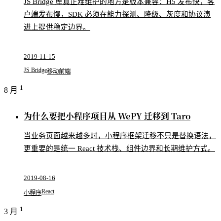
JS Bridge 库真正难维护的地方是版本兼容：H5 发布快，客
户端发布慢，SDK 必须在能力探测、降级、灰度和协议演
进上提供稳定边界。
2019-11-15
JS Bridge
移动前端
1
8 月
为什么要把小程序项目从 WePY 迁移到 Taro
当业务页面越来越多时，小程序框架迁移不只是替换语法，
更重要的是统一 React 技术栈、组件边界和长期维护方式。
2019-08-16
React
小程序
1
3 月