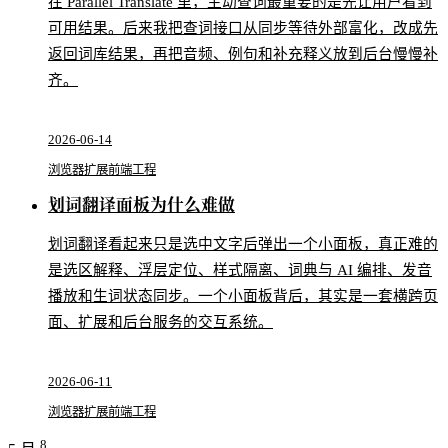
在 Parallel Translate 里，主动查词最重要的是先让用户看到
可用结果。后来我把查词接口从同步等待外部富化，改成先
返回词库结果，再把音频、例句和补充释义放到后台慢慢补
齐。
2026-06-14
浏览器扩展
前端工程
划词翻译面板为什么难做
划词翻译看起来只是选中文字后弹出一个小面板，真正难的
是选区解释、浮层定位、样式隔离、词典与 AI 编排、发音
播放和生词状态同步。一个小面板背后，其实是一套横跨页
面、扩展和后台服务的交互系统。
2026-06-11
浏览器扩展
前端工程
8